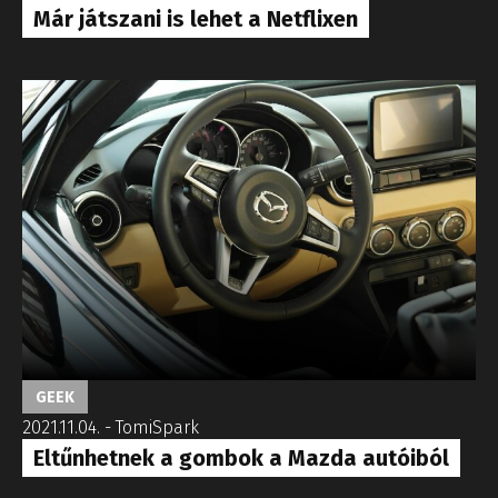
Már játszani is lehet a Netflixen
GEEK
2021.11.04.
-
TomiSpark
Eltűnhetnek a gombok a Mazda autóiból