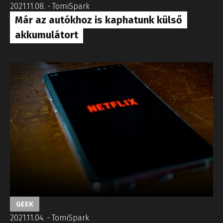
2021.11.08.
-
TomiSpark
Már az autókhoz is kaphatunk külső
akkumulátort
GEEK
2021.11.04.
-
TomiSpark