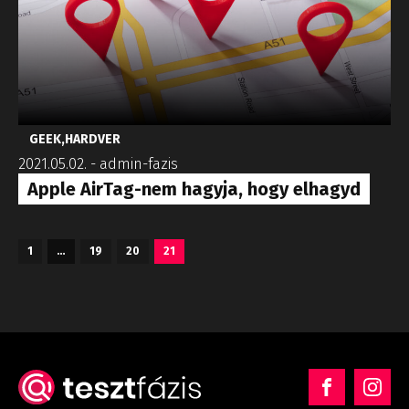
GEEK
,
HARDVER
2021.05.02.
-
admin-fazis
Apple AirTag-nem hagyja, hogy elhagyd
1
…
19
20
21