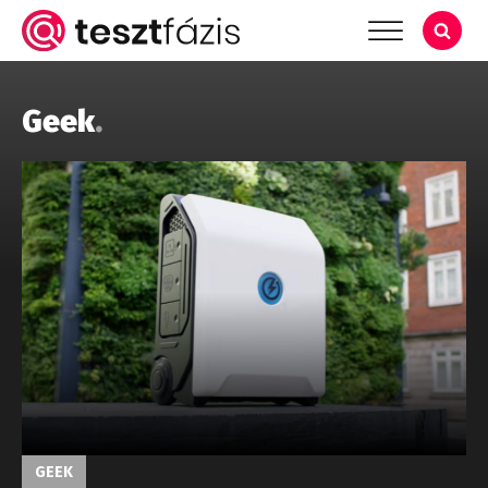
Geek
.
GEEK