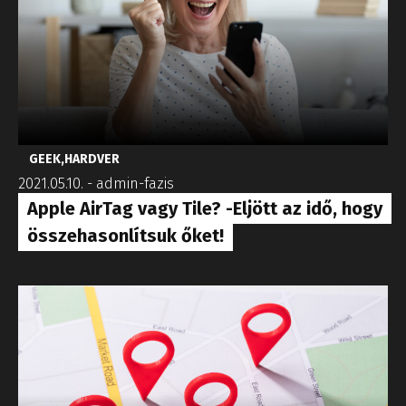
GEEK
,
HARDVER
2021.05.10.
-
admin-fazis
Apple AirTag vagy Tile? -Eljött az idő, hogy
összehasonlítsuk őket!