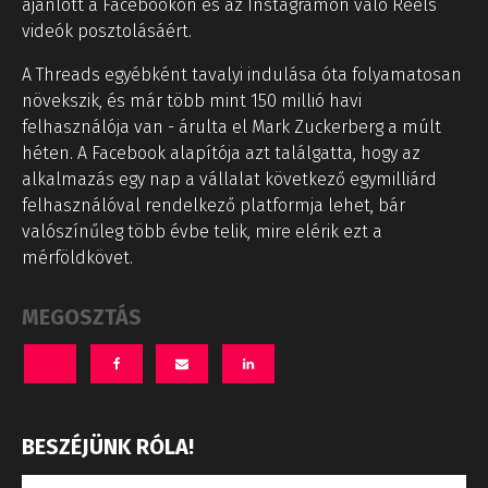
ajánlott a Facebookon és az Instagramon való Reels
videók posztolásáért.
A Threads egyébként tavalyi indulása óta folyamatosan
növekszik, és már több mint 150 millió havi
felhasználója van - árulta el Mark Zuckerberg a múlt
héten. A Facebook alapítója azt találgatta, hogy az
alkalmazás egy nap a vállalat következő egymilliárd
felhasználóval rendelkező platformja lehet, bár
valószínűleg több évbe telik, mire elérik ezt a
mérföldkövet.
MEGOSZTÁS
BESZÉJÜNK RÓLA!