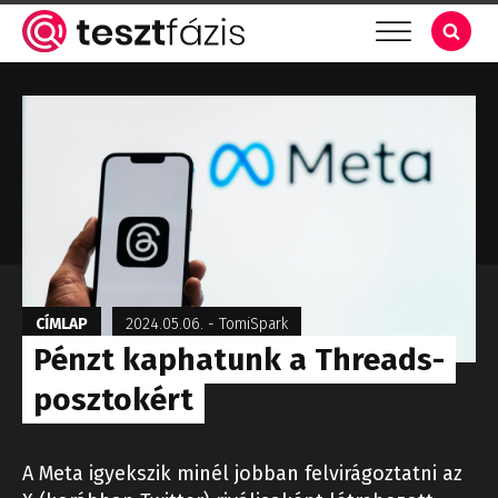
CÍMLAP
2024.05.06.
-
TomiSpark
Pénzt kaphatunk a Threads-
posztokért
A Meta igyekszik minél jobban felvirágoztatni az