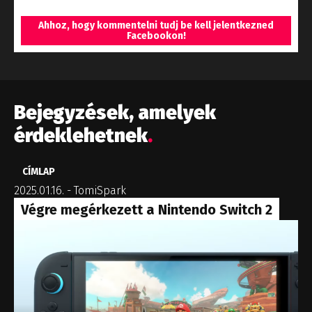
Ahhoz, hogy kommentelni tudj be kell jelentkezned
Facebookon!
Bejegyzések, amelyek
érdeklehetnek
.
CÍMLAP
2025.01.16.
-
TomiSpark
Végre megérkezett a Nintendo Switch 2