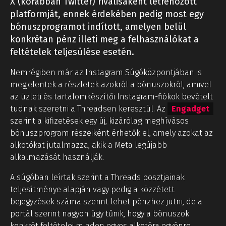
X (korábban Twitter) riválisaként létrehozott
platformját, ennek érdekében pedig most egy
bónuszprogramot indított, amelyen belül
konkrétan pénz illeti meg a felhasználókat a
feltételek teljesülése esetén.
Nemrégiben már az Instagram Súgóközpontjában is
megjelentek a részletek azokról a bónuszokról, amivel
az üzleti és tartalomkészítői Instagram-fiókok bevételt
tudnak szeretni a Threadsen keresztül. Az
Engadget
szerint a kifizetések egy új, kizárólag meghívásos
bónuszprogram részeiként érhetők el, amely azokat az
alkotókat jutalmazza, akik a Meta legújabb
alkalmazását használják.
A súgóban leírtak szerint a Threads posztjainak
teljesítménye alapján vagy pedig a közzétett
bejegyzések száma szerint lehet pénzhez jutni, de a
portál szerint nagyon úgy tűnik, hogy a bónuszok
konkrét feltételei minden egyes alkotóra egyénre