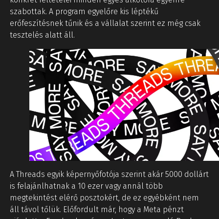
szabottak. A program egyelőre kis léptékű
erőfeszítésnek tűnik és a vállalat szerint ez még csak
tesztelés alatt áll.
A Threads egyik képernyőfotója szerint akár 5000 dollárt
is felajánlhatnak a 10 ezer vagy annál több
megtekintést elérő posztokért, de ez egyébként nem
áll távol tőlük. Előfordult már, hogy a Meta pénzt