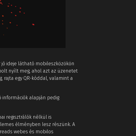
jó ideje látható mobileszközökön
olt nyílt meg, ahol azt az üzenetet
, rajta egy QR-kóddal, valamint a
ó információk alapján pedig
i regisztrálók nélkül is
ellemes élményben lesz részünk. A
Threads webes és mobilos