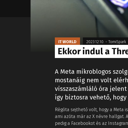
IT WORLD
2023.12.10.
-
TomiSpark
Ekkor indul a Thr
A Meta mikroblogos szolg
mostanáig nem volt elérh
visszaszámláló óra jelent
így biztosra vehető, hog
Régóta sejthető volt, hogy a Meta is
ami azóta már az X névre hallgat. 
pedig a Facebookot és az Instagramo