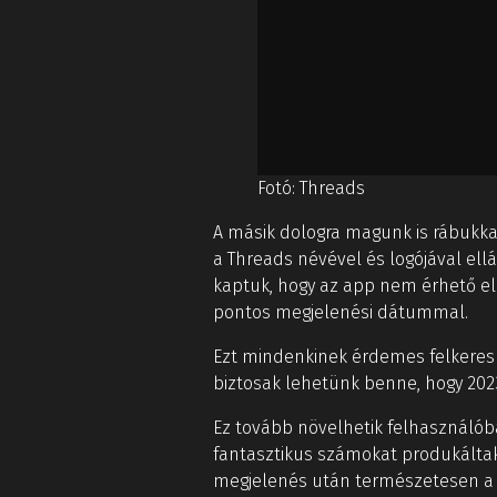
Fotó: Threads
A másik dologra magunk is rábukk
a Threads névével és logójával ell
kaptuk, hogy az app nem érhető el 
pontos megjelenési dátummal.
Ezt mindenkinek érdemes felkeresnie
biztosak lehetünk benne, hogy 2023
Ez tovább növelhetik felhasználóbázi
fantasztikus számokat produkáltak
megjelenés után természetesen 