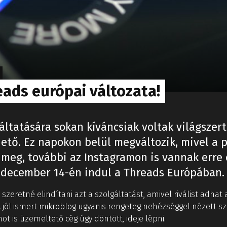
eads európai változata!
áltatására sokan kíváncsiak voltak világszer
ető. Ez napokon belül megváltozik, mivel a 
 meg, további az Instagramon is vannak erre
y december 14-én indul a Threads Európában.
 szeretné elindítani azt a szolgáltatást, amivel riválist adhat 
A jól ismert mikroblog ugyanis rengeteg nehézséggel nézett s
t is üzemeltető cég úgy döntött, ideje lépni.