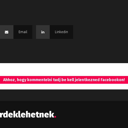
Email
Linkedin
Ahhoz, hogy kommentelni tudj be kell jelentkezned Facebookon!
érdeklehetnek
.