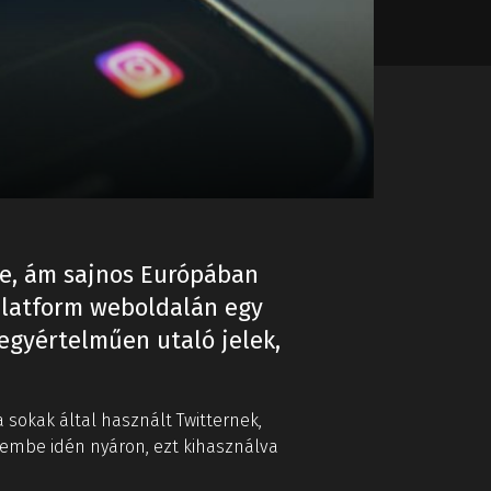
te, ám sajnos Európában
platform weboldalán egy
 egyértelműen utaló jelek,
a sokak által használt Twitternek,
zembe idén nyáron, ezt kihasználva