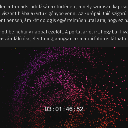
iden a Threads indulásának története, amely szorosan kapcsol
 viszont hiába akartuk igénybe venni. Az Európai Unió szigor
ntinensen, ám két dolog is egyértelműen utal arra, hogy ez 
lt be néhány nappal ezelőtt. A portál arról írt, hogy bár hi
aszámláló óra jelent meg, ahogyan az alábbi fotón is látható.