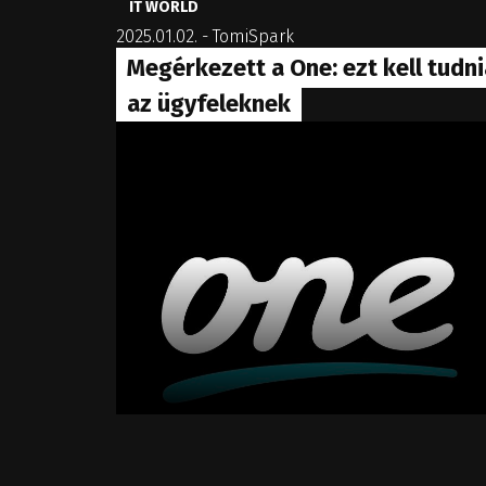
IT WORLD
2025.01.02.
-
TomiSpark
Megérkezett a One: ezt kell tudni
az ügyfeleknek