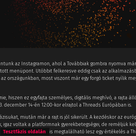
antunk az Instagramon, ahol a Továbbiak gombra nyomva már 
átott menüpont. Utóbbit felkeresve eddig csak az alkalmazásb
az országunkban, most viszont már egy forgó ticket nyílik meg
, hiszen ez egyfajta személyes, digitális meghívó, a rajta áll
. december 14-én 12:00-kor elrajtol a Threads Európában is.
sukat, miután már a rajt is jól sikerült. A kezdéskor az európa
, igaz voltak a platformnak gyerekbetegségei, de reméljük k
a
Tesztfázis oldalán
is megtalálható lesz egy értékelés a 