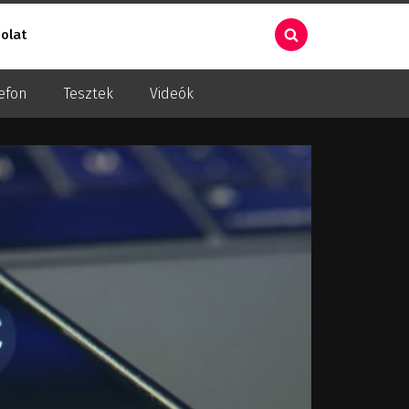
olat
efon
Tesztek
Videók