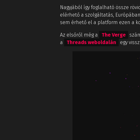
Nagyjából így foglalható össze röv
elérhető a szolgáltatás, Európában
sem érhető el a platform ezen a ko
Az elsőről még a
The Verge
számo
a
Threads weboldalán
egy vissz