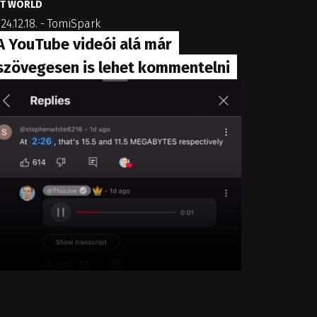
IT WORLD
24.12.18.
-
TomiSpark
A YouTube videói alá már
szövegesen is lehet kommentelni