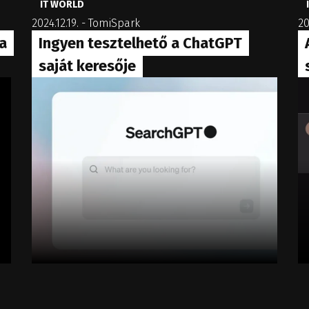
IT WORLD
2024.12.19.
-
TomiSpark
20
a
Ingyen tesztelhető a ChatGPT
saját keresője