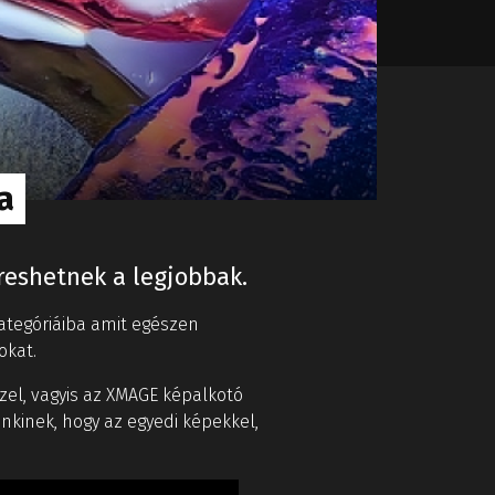
a
reshetnek a legjobbak.
kategóriáiba amit egészen
okat.
zel, vagyis az XMAGE képalkotó
enkinek, hogy az egyedi képekkel,