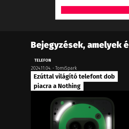
Bejegyzések, amelyek 
TELEFON
2024.11.04.
-
TomiSpark
Ezúttal világító telefont dob
piacra a Nothing