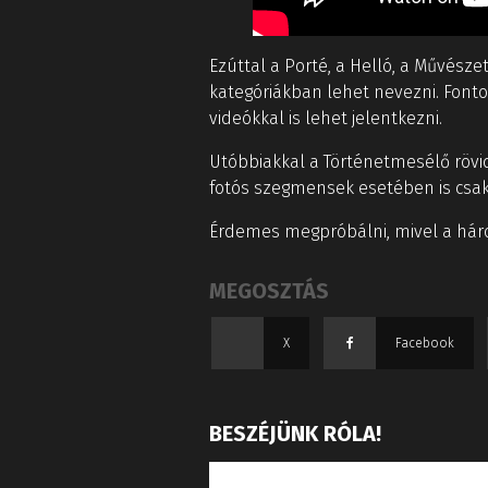
Ezúttal a Porté, a Helló, a Művésze
kategóriákban lehet nevezni. Fonto
videókkal is lehet jelentkezni.
Utóbbiakkal a Történetmesélő rövidf
fotós szegmensek esetében is csak
Érdemes megpróbálni, mivel a három
MEGOSZTÁS
X
Facebook
BESZÉJÜNK RÓLA!