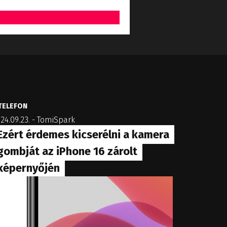
TELEFON
24.09.23.
-
TomiSpark
Ezért érdemes kicserélni a kamera
gombját az iPhone 16 zárolt
képernyőjén