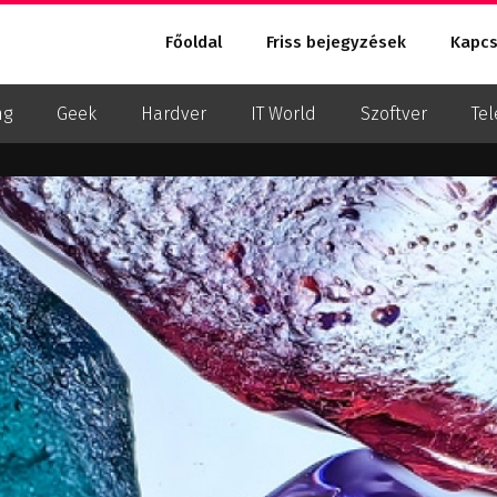
Főoldal
Friss bejegyzések
Kapcs
ng
Geek
Hardver
IT World
Szoftver
Tel