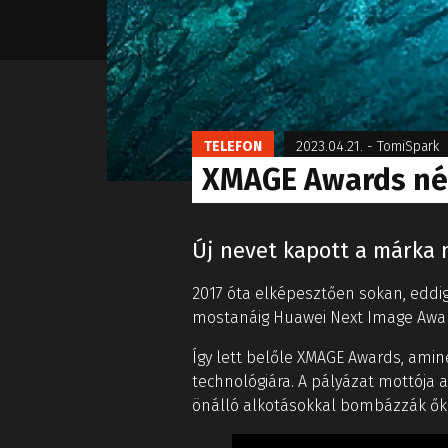
TELEFON
2023.04.21.
-
TomiSpark
XMAGE Awards név
Új nevet kapott a márka 
2017 óta elképesztően sokan, eddig
mostanáig Huawei Next Image Award
Így lett belőle XMAGE Awards, amin
technológiára. A pályázat mottója a
önálló alkotásokkal bombázzák ők