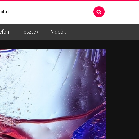
olat
efon
Tesztek
Videók