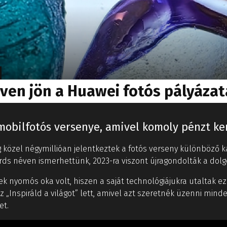
en jön a Huawei fotós pályázat
mobilfotós versenye, amivel komoly pénzt ke
 közel négymillióan jelentkeztek a fotós verseny különböző 
s néven ismerhettünk, 2023-ra viszont újragondolták a dolg
ek nyomós oka volt, hiszen a saját technológiájukra utaltak ez
z „Inspiráld a világot” lett, amivel azt szeretnék üzenni mind
et.