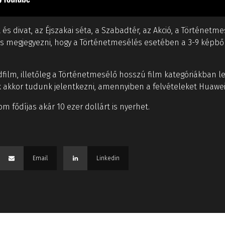
t és divat, az Éjszakai séta, a Szabadtér, az Akció, a Történet
s megjegyezni, hogy a Történetmesélés esetében a 3-9 képből
ilm, illetőleg a Történetmesélő hosszú film kategóriákban leh
 akkor tudunk jelentkezni, amennyiben a felvételeket Huawei
 fődíjas akár 10 ezer dollárt is nyerhet.
Email
Linkedin