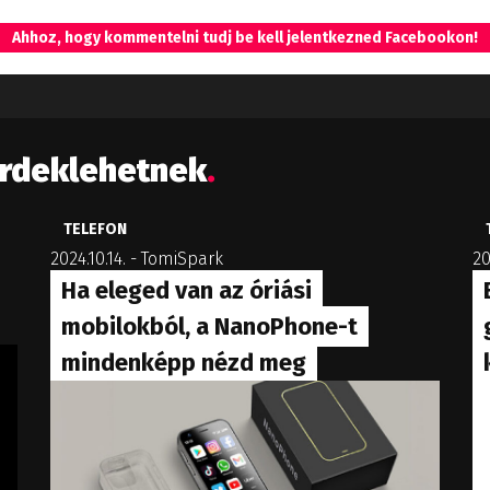
Ahhoz, hogy kommentelni tudj be kell jelentkezned Facebookon!
érdeklehetnek
.
TELEFON
2024.10.14.
-
TomiSpark
20
Ha eleged van az óriási
mobilokból, a NanoPhone-t
mindenképp nézd meg