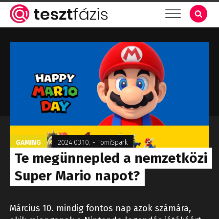
GAMING
2024.03.10.
-
TomiSpark
Te megünnepled a nemzetközi
Super Mario napot?
Március 10. mindig fontos nap azok számára,