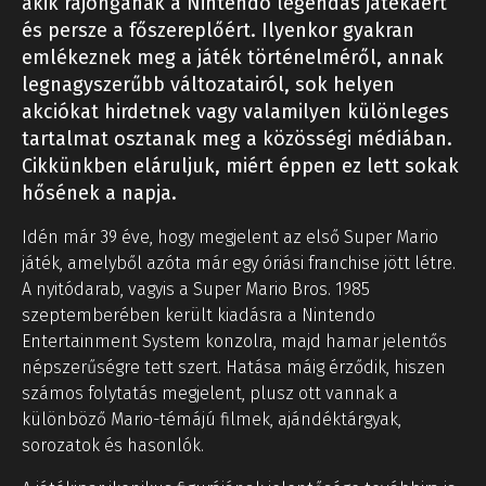
akik rajonganak a Nintendo legendás játékáért
és persze a főszereplőért. Ilyenkor gyakran
emlékeznek meg a játék történelméről, annak
legnagyszerűbb változatairól, sok helyen
akciókat hirdetnek vagy valamilyen különleges
tartalmat osztanak meg a közösségi médiában.
Cikkünkben eláruljuk, miért éppen ez lett sokak
hősének a napja.
Idén már 39 éve, hogy megjelent az első Super Mario
játék, amelyből azóta már egy óriási franchise jött létre.
A nyitódarab, vagyis a Super Mario Bros. 1985
szeptemberében került kiadásra a Nintendo
Entertainment System konzolra, majd hamar jelentős
népszerűségre tett szert. Hatása máig érződik, hiszen
számos folytatás megjelent, plusz ott vannak a
különböző Mario-témájú filmek, ajándéktárgyak,
sorozatok és hasonlók.