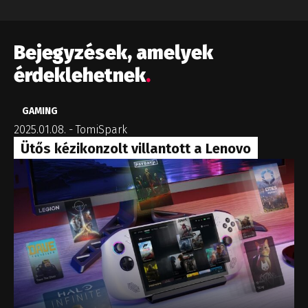
Bejegyzések, amelyek
érdeklehetnek
.
GAMING
2025.01.08.
-
TomiSpark
Ütős kézikonzolt villantott a Lenovo