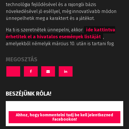
technológia fejlődésével és a rajongói bázis
növekedésével jó eséllyel, még innovatívabb módon
ünnepelhetik meg a karaktert és a játékot.
Ha ti is szeretnétek ünnepelni, akkor
ide kattintva
érhetitek el a hivatalos események listáját
,
amelyekből némelyik március 10. után is tartani fog.
MEGOSZTÁS
BESZÉJÜNK RÓLA!
Ahhoz, hogy kommentelni tudj be kell jelentkezned
Facebookon!