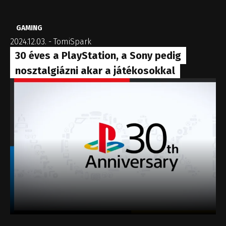
GAMING
2024.12.03.
-
TomiSpark
30 éves a PlayStation, a Sony pedig
nosztalgiázni akar a játékosokkal