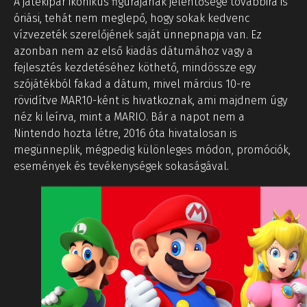
A játékipar ikonikus figurájának jelentősége továbbira is
óriási, tehát nem meglepő, hogy sokak kedvenc
vízvezeték szerelőjének saját ünnepnapja van. Ez
azonban nem az első kiadás dátumához vagy a
fejlesztés kezdetéséhez köthető, mindössze egy
szójátékból fakad a dátum, mivel március 10-re
rövidítve MAR10-ként is hivatkoznak, ami majdnem úgy
néz ki leírva, mint a MARIO. Bár a napot nem a
Nintendo hozta létre, 2016 óta hivatalosan is
megünneplik, mégpedig különleges módon, promóciók,
események és tevékenységek sokaságával.