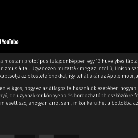
n a mostani prototípus tulajdonképpen egy 13 hüvelykes tábla
nizmus által. Ugyanezen mutatták meg az Intel új Unison szof
pcsolja az okostelefonokkal, így tehát akár az Apple mobiljaiv
en világos, hogy ez az átlagos felhasználók esetében hogya
ményű, de ugyanakkor könnyebb és hordozhatóbb eszközökre f
em esett szó, ahogyan arról sem, mikor kerülhet a boltokba a