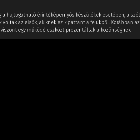
eg a hajtogatható érintőképernyős készülékek esetében, a szé
 voltak az elsők, akiknek ez kipattant a fejükből. Korábban az L
t viszont egy működő eszközt prezentáltak a közönségnek.