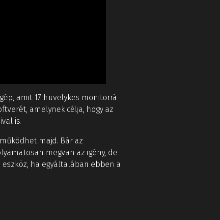
gép, amit 17 hüvelykes monitorrá
tverét, amelynek célja, hogy az
al is.
n működhet majd. Bár az
olyamatosan megvan az igény, de
z eszköz, ha egyáltalában ebben a