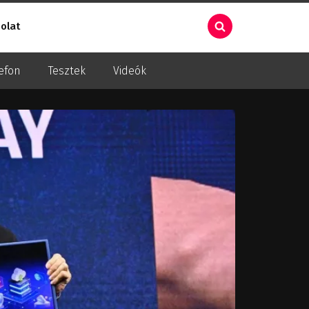
olat
efon
Tesztek
Videók