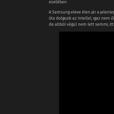
esetében.
A Samsung eleve élen jár a jelenl
óta dolgozik az Intellel, igaz nem ők
de abból végül nem lett semmi, it