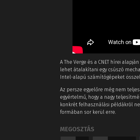
A The Verge és a CNET hírei alapjá
lehet átalakítani egy csúszó mecha
Intel-alapú számítógépeket összeka
Az persze egyelőre még nem teljes
egyértelmű, hogy a nagy teljesít
konkrét felhasználási példákról n
formában sor kerül erre.
MEGOSZTÁS