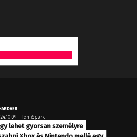
HARDVER
24.10.09.
-
TomiSpark
Így lehet gyorsan személyre
szabni Xbox és Nintendo mellé egy