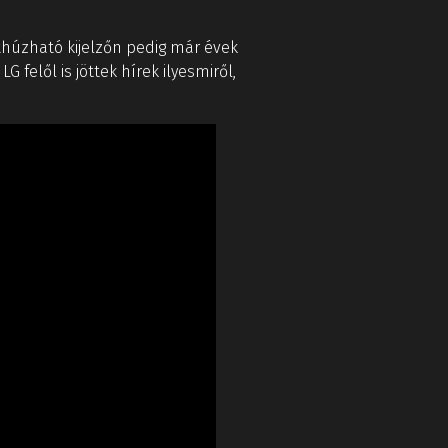
thúzható kijelzőn pedig már évek
G felől is jöttek hírek ilyesmiről,