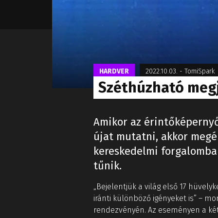
HARDVER
2022.10.03.
-
TomiSpark
Széthúzható megje
Amikor az érintőképernyő
újat mutatni, akkor megé
kereskedelmi forgalomba
tűnik.
„Bejelentjük a világ első 17 hüvely
iránti különböző igényeket is” – mo
rendezvényén. Az eseményen a két c