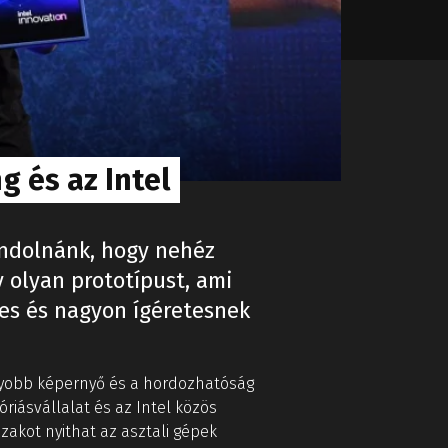
 és az Intel
ondolnánk, hogy nehéz
 olyan prototípust, ami
es és nagyon ígéretesnek
nagyobb képernyő és a hordozhatóság
óriásvállalat és az Intel közös
zakot nyithat az asztali gépek