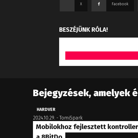
X
Facebook
BESZÉJÜNK RÓLA!
Bejegyzések, amelyek 
HARDVER
2024.10.29.
-
TomiSpark
Mobilokhoz fejlesztett kontroller
a 8BitDo