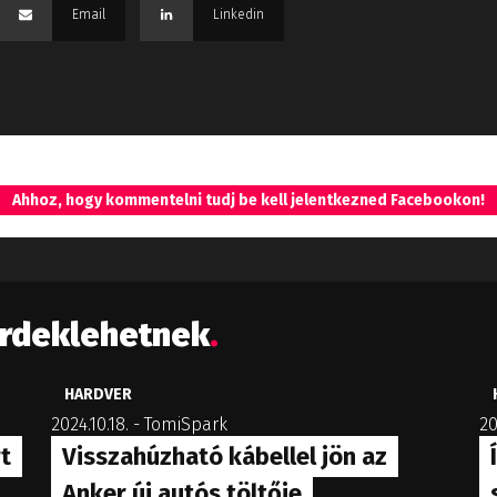
Email
Linkedin
Ahhoz, hogy kommentelni tudj be kell jelentkezned Facebookon!
érdeklehetnek
.
HARDVER
2024.10.18.
-
TomiSpark
20
t
Visszahúzható kábellel jön az
Anker új autós töltője