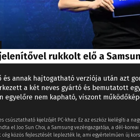
lenítővel rukkolt elő a Samsung
 és annak hajtogatható verziója után azt g
rkezett a két neves gyártó és bemutatott egy
n egyelőre nem kapható, viszont működőkép
kes csúsztatható kijelzőjét PC-khez. Ez az eszköz kielégíti a 
ndta el Joo Sun Choi, a Samsung vezérigazgatója, a dél-koreai 
ég közös fejlesztését leplezték le, ami egyértelműen új kors