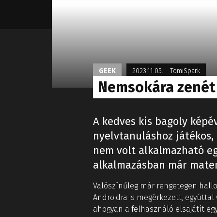
GEEK
2023.11.05.
-
TomiSpark
Nemsokára zenét 
A kedves kis bagoly képév
nyelvtanuláshoz játékos,
nem volt alkalmazható eg
alkalmazásban már matem
Valószínűleg már rengetegen hallo
Androidra is megérkezett, egyúttal
ahogyan a felhasználó elsajátít eg