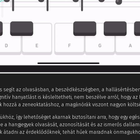
s segít az olvasásban, a beszédkészségben, a hallásértésbe
nitív hanyatlást is késleltetheti, nem beszélve arról, hogy az
nak hozzá a zeneoktatáshoz, a magánórák viszont nagyon költs
ésükhöz, így lehetőséget akarnak biztosítani arra, hogy egy e
tve a hangjegyek olvasását, azonosítását és az ismerős dalla
k átadni az érdeklődőknek, tehát hűek maradnak önmagukho