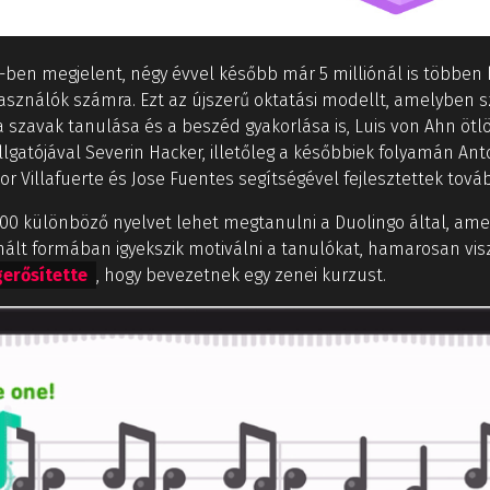
ben megjelent, négy évvel később már 5 milliónál is többen h
lhasználók számra. Ezt az újszerű oktatási modellt, amelyben 
 a szavak tanulása és a beszéd gyakorlása is, Luis von Ahn ötlö
gatójával Severin Hacker, illetőleg a későbbiek folyamán Anto
Villafuerte és Jose Fuentes segítségével fejlesztettek tová
100 különböző nyelvet lehet megtanulni a Duolingo által, am
imált formában igyekszik motiválni a tanulókat, hamarosan visz
erősítette
, hogy bevezetnek egy zenei kurzust.