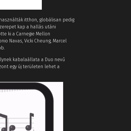
asználták itthon, globálisan pedig
szerepet kap a hallás utáni
tte ki a Carnegie Mellon
nio Navas, Vicki Cheung, Marcel
bb.
elynek kabalaállata a Duo nevű
ont egy új területen lehet a