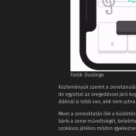
Fotók: Duolingo
Közleményük szerint a zenetanulá
de egyúttal az öregedéssel járó kog
diáknál is több van, akik nem jut
Mivel a zeneoktatás illik a küldet
bárki a zenei műveltségét, beleér
szokásos játékos módon igyekezne