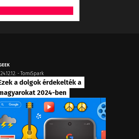
GEEK
24.12.12.
-
TomiSpark
Ezek a dolgok érdekelték a
magyarokat 2024-ben