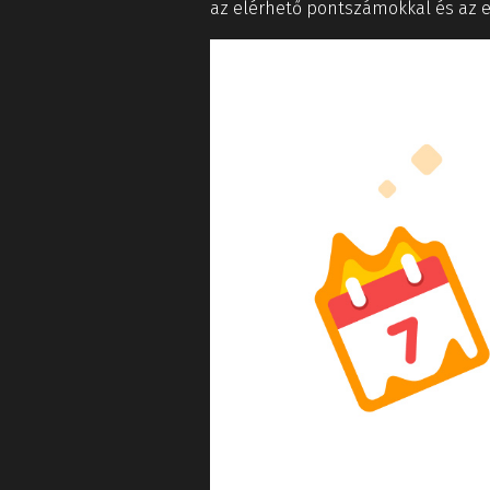
az elérhető pontszámokkal és az ez