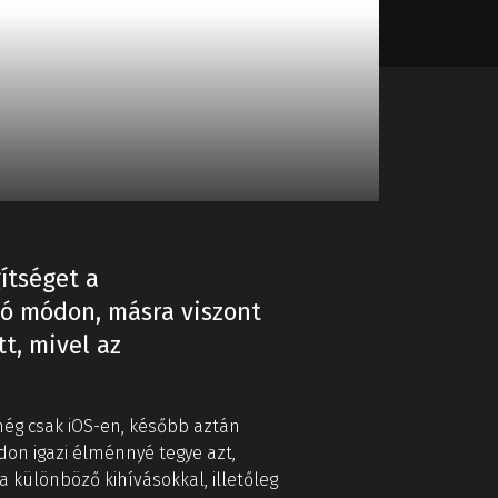
ítséget a
tó módon, másra viszont
t, mivel az
még csak iOS-en, később aztán
don igazi élménnyé tegye azt,
 különböző kihívásokkal, illetőleg