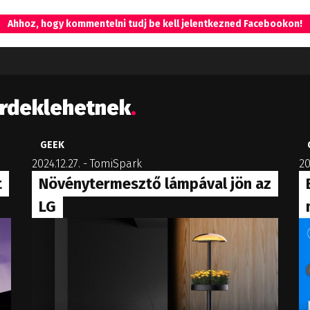
Ahhoz, hogy kommentelni tudj be kell jelentkezned Facebookon!
érdeklehetnek
.
GEEK
2024.12.27.
-
TomiSpark
20
t
Növénytermesztő lámpával jön az
LG