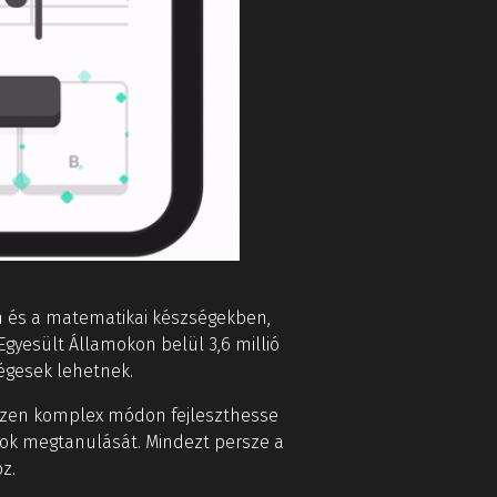
n és a matematikai készségekben,
 Egyesült Államokon belül 3,6 millió
égesek lehetnek.
gészen komplex módon fejleszthesse
mok megtanulását. Mindezt persze a
z.