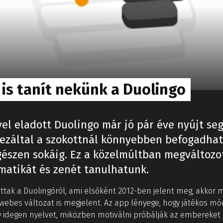
is tanít nekünk a Duolingo
el eladott Duolingo már jó pár éve nyújt seg
 ezáltal a szokottnál könnyebben befogadha
észen sokáig. Ez a közelmúltban megváltozot
atikát és zenét tanulhatunk.
ttak a Duolingóról, ami elsőként 2012-ben jelent meg, akkor 
 webes változat is megjelent. Az app lényege, hogy játékos mó
y idegen nyelvet, miközben motiválni próbálják az embereket a