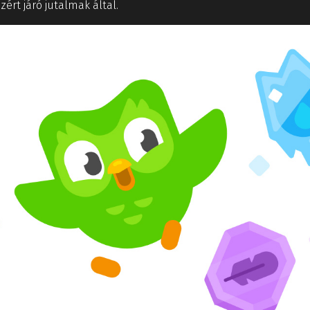
ért járó jutalmak által.