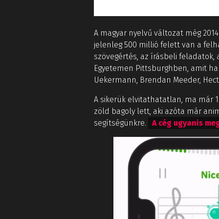
A magyar nyelvű változat még 2014-
jelenleg 500 millió felett van a fe
szövegértés, az írásbeli feladatok,
Egyetemen Pittsburghben, amit hall
Uekermann, Brendan Meeder, Hector 
A sikerük elvitathatatlan, ma már 
zöld bagoly lett, aki azóta már an
segítségünkre.
A cég ugyanis meg