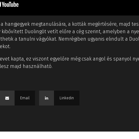
án a hangjegyek megtanulására, a kották megértésére, majd t
gy kibővített Duolingót vetít előre a cég szerint, amelyben a 
thetik a tanulni vágyókat. Nemrégiben ugyanis elindult a Du
ekot.
nevet kapta, ez viszont egyelőre még csak angol és spanyol ny
 lesz majd használható.
Email
Linkedin