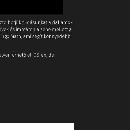
esztelhetjük tudásunkat a dallamok
nyelvek és immáron a zene mellett a
olingo Math, ami segít könnyedebb
elven érhető el iOS-en, de