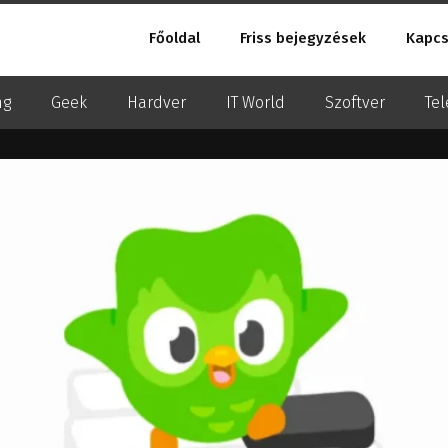
Főoldal
Friss bejegyzések
Kapcs
ng
Geek
Hardver
IT World
Szoftver
Tel