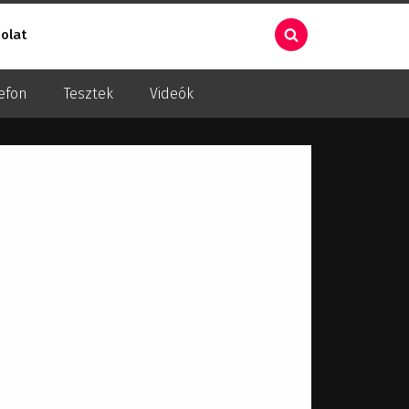
olat
efon
Tesztek
Videók