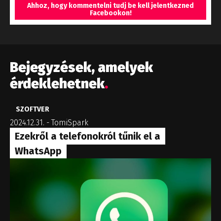
Ahhoz, hogy kommentelni tudj be kell jelentkezned
Facebookon!
Bejegyzések, amelyek
érdeklehetnek
.
SZOFTVER
2024.12.31.
-
TomiSpark
Ezekről a telefonokról tűnik el a
WhatsApp