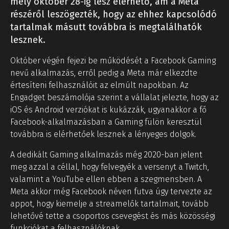
mely október 28-ig lesz elérhető, ám a Meta
részéről leszögezték, hogy az ehhez kapcsolódó
tartalmak másutt továbbra is megtalálhatók
lesznek.
Október végén fejezi be működését a Facebook Gaming
nevű alkalmazás, erről pedig a Meta már elkezdte
értesíteni felhasználóit az elmúlt napokban. Az
Engadget beszámolója szerint a vállalat jelezte, hogy az
iOS és Android verziókat is kukázzák, ugyanakkor a fő
Facebook-alkalmazásban a Gaming fülön keresztül
továbbra is elérhetőek lesznek a lényeges dolgok.
A dedikált Gaming alkalmazás még 2020-ban jelent
meg azzal a céllal, hogy felvegyék a versenyt a Twitch,
valamint a YouTube ellen ebben a szegmensben. A
Meta akkor még Facebook néven futva úgy tervezte az
appot, hogy kiemelje a streamelők tartalmait, tovább
lehetővé tette a csoportos csevegést és más közösségi
funkciókat a felhasználóknak.