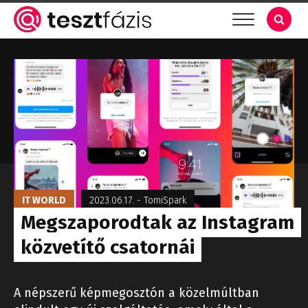
IT WORLD
2023.06.17.
-
TomiSpark
Megszaporodtak az Instagram
közvetítő csatornái
A népszerű képmegosztón a közelmúltban