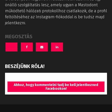
önálló szolgáltatás lesz, amely ugyan a Mastodont
működtető hálózati protokollhoz csatlakozik, de a profil
feltöltéséhez az Instagram-fiókoddal is be tudsz majd
jelentkezni.
MEGOSZTÁS
BESZÉJÜNK RÓLA!
Ahhoz, hogy kommentelni tudj be kell jelentkezned
Facebookon!