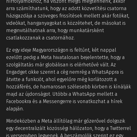
hírfolyamokhoz, ha viszont mégis megtennénk, akkor
arra számíthatunk, hogy az adott közvetítési csatorna
házigazdája a szöveges frissítések mellett akár fotókat,
videókat, hanganyagokat is közzétehet, de másokat is
meginvitálhatnak arra, hogy munkatársként
csatlakozzanak a csatornához.
Ez egy ideje Magyarországon is feltűnt, két nappal
ezelőtt pedig a Meta hivatalosan bejelentette, hogy a
szolgáltatás már globálisan is elérhetővé vált. Az
Engadget cikke szerint a cég nemrég a WhatsAppra is
átvitte a funkciót, ahol egyelőre még korlátozott a
hozzáférés, de hamarosan szélesebb körben is kínálják
majd az újdonságot. Utóbbi a WhatsApp mellett a
Facebookra és a Messengerre is vonatkozhat a hírek
alapján.
Mindeközben a Meta állítólag már gőzerővel dolgozik
egy decentralizált közösségi hálózaton, hogy a Twitterrel
is versenyben legyenek. A beszámolók szerint ez egy