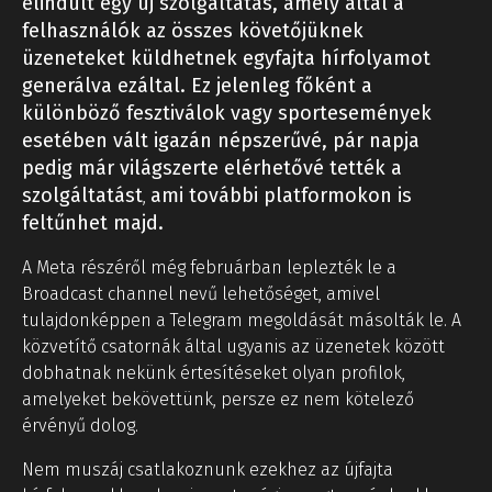
elindult egy új szolgáltatás, amely által a
felhasználók az összes követőjüknek
üzeneteket küldhetnek egyfajta hírfolyamot
generálva ezáltal. Ez jelenleg főként a
különböző fesztiválok vagy sportesemények
esetében vált igazán népszerűvé, pár napja
pedig már világszerte elérhetővé tették a
szolgáltatást
ami további platformokon is
,
feltűnhet majd.
A Meta részéről még februárban leplezték le a
Broadcast channel nevű lehetőséget, amivel
tulajdonképpen a Telegram megoldását másolták le. A
közvetítő csatornák által ugyanis az üzenetek között
dobhatnak nekünk értesítéseket olyan profilok,
amelyeket bekövettünk, persze ez nem kötelező
érvényű dolog.
Nem muszáj csatlakoznunk ezekhez az újfajta