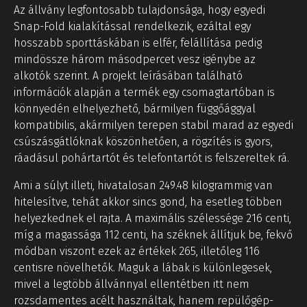
Az állvány legfontosabb tulajdonsága, hogy egyedi
Snap-Fold kialakítással rendelkezik, ezáltal egy
hosszabb sporttáskában is elfér, felállítása pedig
mindössze három másodpercet vesz igénybe az
alkotók szerint. A projekt leírásában található
információk alapján a termék egy csomagtartóban is
könnyedén elhelyezhető, bármilyen függőággyal
kompatibilis, akármilyen terepen stabil marad az egyedi
csúszásgátlóknak köszönhetően, a rögzítés is gyors,
ráadásul pohártartót és telefontartót is felszereltek rá.
Ami a súlyt illeti, hivatalosan 249.48 kilogrammig van
hitelesítve, tehát akkor sincs gond, ha esetleg többen
helyezkednek el rajta. A maximális szélessége 216 centi,
míg a magassága 112 centi, ha széknek állítjuk be, fekvő
módban viszont ezek az értékek 265, illetőleg 116
centisre növelhetők. Maguk a lábak is különlegesek,
mivel a legtöbb állvánnyal ellentétben itt nem
rozsdamentes acélt használtak, hanem repülőgép-