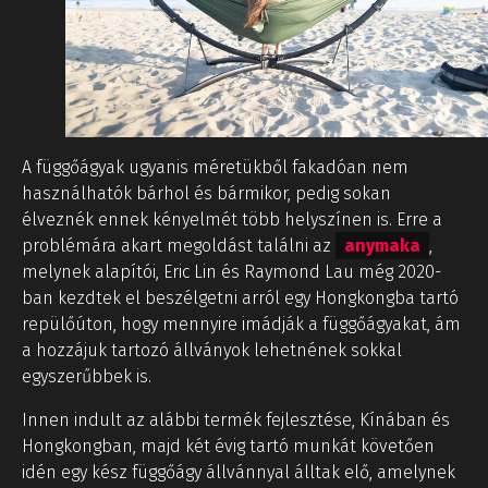
A függőágyak ugyanis méretükből fakadóan nem
használhatók bárhol és bármikor, pedig sokan
élveznék ennek kényelmét több helyszínen is. Erre a
problémára akart megoldást találni az
anymaka
,
melynek alapítói, Eric Lin és Raymond Lau még 2020-
ban kezdtek el beszélgetni arról egy Hongkongba tartó
repülőúton, hogy mennyire imádják a függőágyakat, ám
a hozzájuk tartozó állványok lehetnének sokkal
egyszerűbbek is.
Innen indult az alábbi termék fejlesztése, Kínában és
Hongkongban, majd két évig tartó munkát követően
idén egy kész függőágy állvánnyal álltak elő, amelynek