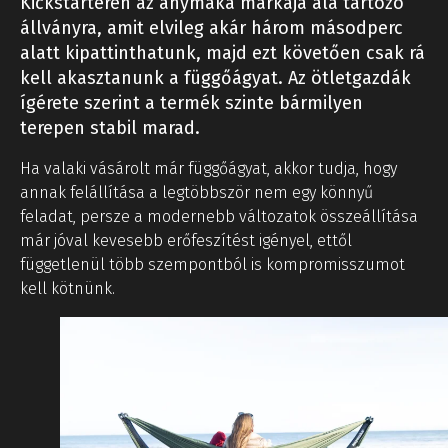
Kickstarteren az anymaka márkája alá tartozó
állványra, amit elvileg akár három másodperc
alatt kipattinthatunk, majd ezt követően csak rá
kell akasztanunk a függőágyat. Az ötletgazdák
ígérete szerint a termék szinte bármilyen
terepen stabil marad.
Ha valaki vásárolt már függőágyat, akkor tudja, hogy
annak felállítása a legtöbbször nem egy könnyű
feladat, persze a modernebb változatok összeállítása
már jóval kevesebb erőfeszítést igényel, ettől
függetlenül több szempontból is kompromisszumot
kell kötnünk.