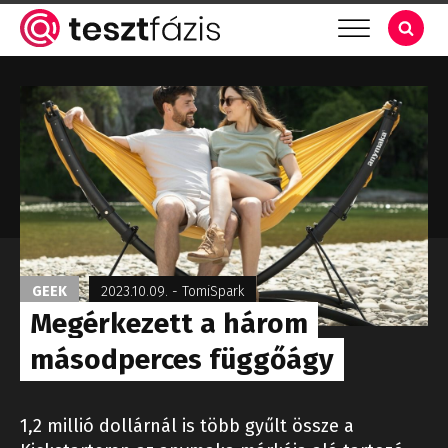
GEEK
2023.10.09.
-
TomiSpark
Megérkezett a három
másodperces függőágy
1,2 millió dollárnál is több gyűlt össze a