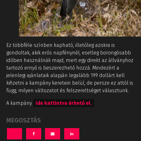
Ez többféle színben kapható, illetőleg azokra is
gondoltak, akik erős napfénynél, esetleg borongósabb
időben használnák majd, mert egy direkt az állványhoz
tartozó ernyő is beszerezhető hozzá. Mindezért a
jelenlegi ajánlataik alapján legalább 199 dollárt kell
kifizetni a kampány keretein belül, de persze ez attól is
függ, milyen változatot és felszereltséget választunk.
A kampány
ide kattintva érhető el.
MEGOSZTÁS