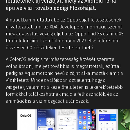
felületének új verzióját, mely az Android 13-ra
épülve viszi tovább eddigi filozófiáját.
A napokban mutatták be az Oppo saját fejlesztésének
új változatát, ami az XDA-Developers információ szerint
még augusztus végéig eljut a az Oppo Find X5 és Find X5
Pro telefonjaira. Ezen túlmenően 2023 első felére már
összesen 60 készüléken lesz telepíthető.
A ColorOS eddig a természetesség érzését szerette
volna átadni, melyet továbbra is megtartottak, ezúttal
pedig az Aquamorphic nevű dizájnt alkalmazták, amit a
víz ihletett. Mindez valójában azt jelenti, hogy a
widgetek, valamint a kezelőfelületen is lekerekítettebb
formákkal találkozhatnak majd a felhasználók, és az
animációk is a víz mozgását utánozzák.