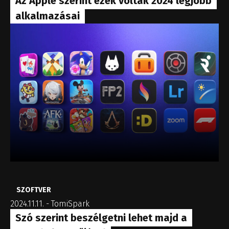
Az Apple szerint ezek voltak 2024 legjobb
alkalmazásai
SZOFTVER
2024.11.11.
-
TomiSpark
Szó szerint beszélgetni lehet majd a