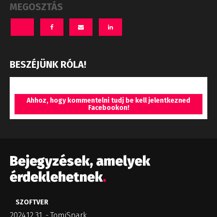
MEGOSZTÁS
BESZÉJÜNK RÓLA!
Ahhoz, hogy kommentelni tudj be kell jelentkezned
Facebookon!
Bejegyzések, amelyek
érdeklehetnek
.
SZOFTVER
2024.12.31.
-
TomiSpark