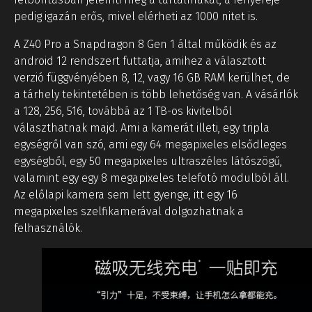
pedig igazán erős, mivel elérheti az 1000 nitet is.
A Z40 Pro a Snapdragon 8 Gen 1 által működik és az
android 12 rendszert futtatja, amihez a választott
verzió függvényében 8, 12, vagy 16 GB RAM kerülhet, de
a tárhely tekintetében is több lehetőség van. A vásárlók
a 128, 256, 516, továbbá az 1 TB-os kivitelből
választhatnak majd. Ami a kamerát illeti, egy tripla
egységről van szó, ami egy 64 megapixeles elsődleges
egységből, egy 50 megapixeles ultraszéles látószögű,
valamint egy egy 8 megapixeles telefotó modulból áll.
Az előlapi kamera sem lett gyenge, itt egy 16
megapixeles szelfikamerával dolgozhatnak a
felhasználók.