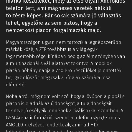
márka készülékét, mely az első olyan Androidos
telefon lett, ami mágneses vezeték nélküli
töltésre képes. Bár sokak számára jó választás
lehet, egyelőre az sem biztos, hogy a
nemzetközi piacon forgalmazzák majd.
Magyarországon ugyan nem tartozik a legnépszerűbb
márkák közé, a ZTE továbbra is a világ egyik
legismertebb cége, Kínában pedig az élmezőnyben van
a multinacionális vállalatokat tekintve. A mobilok
piacán néhány napja a Z40 Pro készüléket jelentették
be, igaz először még csak a kínaiak számára lesz
elérhető.
Noha arról még nem volt szó, hogy a jövőben a globális
piacon is eladnák az újdonságot, a tulajdonságait
tekintve jó esélyeik lennének a riválisokkal szemben. A
GSM Arena információi szerint a telefon egy 6,67 colos
AMOLED kijelzővel rendelkezik, ami Full HD+
felbontásban jeleníti meg a tartalmakat, a fényereje