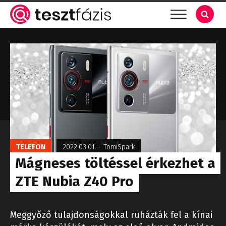
TELEFON
2022.03.01.
-
TomiSpark
Mágneses töltéssel érkezhet a
ZTE Nubia Z40 Pro
Meggyőző tulajdonságokkal ruházták fel a kínai