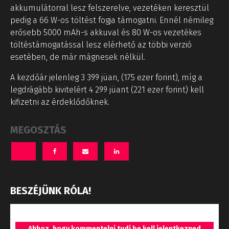
akkumulátorral lesz felszerelve, vezetéken keresztül
pedig a 66 W-os töltést fogja támogatni. Ennél némileg
erősebb 5000 mAh-s akkuval és 80 W-os vezetékes
töltéstámogatással lesz elérhető az többi verzió
esetében, de már mágnesek nélkül.
A kezdőár jelenleg 3 399 jüan, (175 ezer forint), míg a
legdrágább kivitelért 4 299 jüant (221 ezer forint) kell
kifizetni az érdeklődőknek.
MEGOSZTÁS
BESZÉJÜNK RÓLA!
Ahhoz, hogy kommentelni tudj be kell jelentkezned