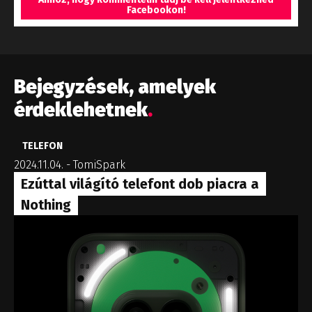
Facebookon!
Bejegyzések, amelyek
érdeklehetnek
.
TELEFON
2024.11.04.
-
TomiSpark
Ezúttal világító telefont dob piacra a
Nothing