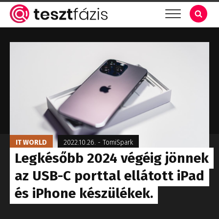
IT WORLD
2022.10.26.
-
TomiSpark
Legkésőbb 2024 végéig jönnek
az USB-C porttal ellátott iPad
és iPhone készülékek.