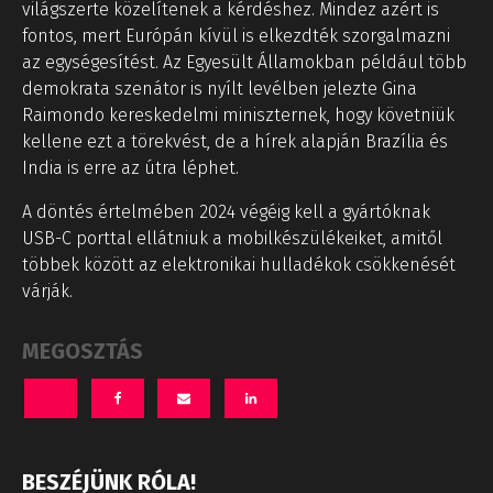
világszerte közelítenek a kérdéshez. Mindez azért is
fontos, mert Európán kívül is elkezdték szorgalmazni
az egységesítést. Az Egyesült Államokban például több
demokrata szenátor is nyílt levélben jelezte Gina
Raimondo kereskedelmi miniszternek, hogy követniük
kellene ezt a törekvést, de a hírek alapján Brazília és
India is erre az útra léphet.
A döntés értelmében 2024 végéig kell a gyártóknak
USB-C porttal ellátniuk a mobilkészülékeiket, amitől
többek között az elektronikai hulladékok csökkenését
várják.
MEGOSZTÁS
BESZÉJÜNK RÓLA!