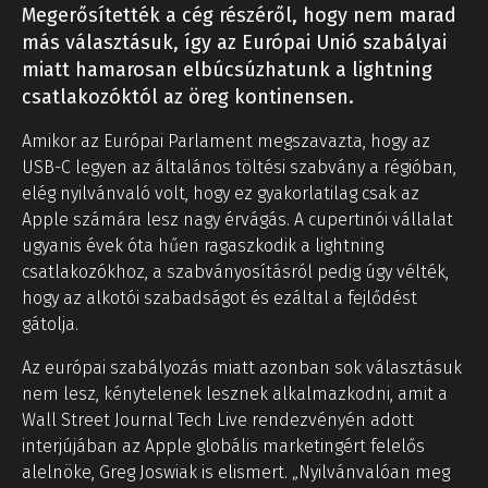
Megerősítették a cég részéről, hogy nem marad
más választásuk, így az Európai Unió szabályai
miatt hamarosan elbúcsúzhatunk a lightning
csatlakozóktól az öreg kontinensen.
Amikor az Európai Parlament megszavazta, hogy az
USB-C legyen az általános töltési szabvány a régióban,
elég nyilvánvaló volt, hogy ez gyakorlatilag csak az
Apple számára lesz nagy érvágás. A cupertinói vállalat
ugyanis évek óta hűen ragaszkodik a lightning
csatlakozókhoz, a szabványosításról pedig úgy vélték,
hogy az alkotói szabadságot és ezáltal a fejlődést
gátolja.
Az európai szabályozás miatt azonban sok választásuk
nem lesz, kénytelenek lesznek alkalmazkodni, amit a
Wall Street Journal Tech Live rendezvényén adott
interjújában az Apple globális marketingért felelős
alelnöke, Greg Joswiak is elismert. „Nyilvánvalóan meg