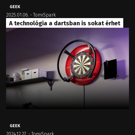
GEEK
2025.01.06.
-
TomiSpark
A technológia a dartsban is sokat érhet
GEEK
2024.12.27.
-
TomiSpark