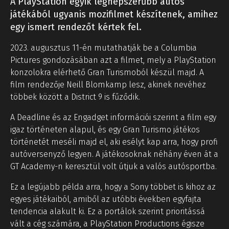
A PlayStation egyik legnépszerűbb autós
játékából ugyanis mozifilmet készítenek, amihez
egy ismert rendezőt kértek fel.
2023. augusztus 11-én mutathatják be a Columbia
Pictures gondozásában azt a filmet, mely a PlayStation
konzolokra elérhető Gran Turismoból készül majd. A
film rendezője Neill Blomkamp lesz, akinek nevéhez
többek között a District 9 is fűződik.
A Deadline és az Engadget információi szerint a film egy
igaz történeten alapul, és egy Gran Turismo játékos
történetét meséli majd el, aki esélyt kap arra, hogy profi
autóversenyző legyen. A játékosoknak néhány éven át a
GT Academy-n keresztül volt útjuk a valós autósportba.
Ez a legújabb példa arra, hogy a Sony többet is kihoz az
egyes játékaiból, amiből az utóbbi években egyfajta
tendencia alakult ki. Ez a portálok szerint prioritássá
vált a cég számára, a PlayStation Productions égisze