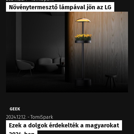
Növénytermesztő lámpával jön az LG
GEEK
2024.12.12.
-
TomiSpark
Ezek a dolgok érdekelték a magyarokat