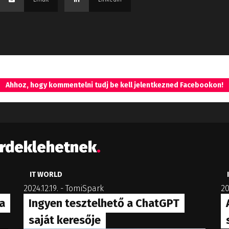
Ahhoz, hogy kommentelni tudj be kell jelentkezned Facebookon!
érdeklehetnek
.
IT WORLD
2024.12.19.
-
TomiSpark
20
a
Ingyen tesztelhető a ChatGPT
saját keresője