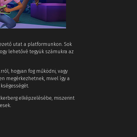
 vezető utat a platformunkon. Sok
hogy lehetővé tegyük számukra az
rról, hogyan fog működni, vagy
ben megérkezhetnek, mivel így a
ükségességét.
uckerberg elképzelésébe, miszerint
esek.