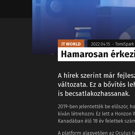
IT WORLD
2022.04.15.
-
TomiSpark
Hamarosan érkezi
A hírek szerint már fejle
változata. Ez a bővítés l
is becsatlakozhassanak.
2019-ben jelentették be először, ho
kíván létrehozni. Ez lett a Horizo
Kanadában élő 18 év felettiek szá
A platform alapvetően az Oculus ter