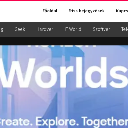
Főoldal
Friss bejegyzések
Kapcs
ng
Geek
Hardver
IT World
Szoftver
Tel