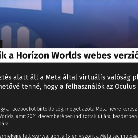
k a Horizon Worlds webes verzi
sztés alatt áll a Meta által virtuális valóság
ehetővé tenné, hogy a felhasználók az Oculu
gy a Facebookot birtokló cég, melyet azóta Meta névre kereszt
n Worlds, amit 2021 decemberében indítottak útjára, kezdetbe
mára.
mékeire lett gyártva, április 15-én viszont a Meta technológia