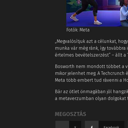
Fotók: Meta
„Megvalósítjuk azt a célunkat, hog
munka vár még ránk, így továbbra 
értelmes bevételszerzést” – állt a
Bosworth nem mondott többet a virt
mikor jelenhet meg. A Techcrunch é
Meta több embert tud rávenni a Ho
Bár az ötlet önmagában jól hangzik
a metaverzumban olyan dolgokat t
MEGOSZTÁS
X
Facebook