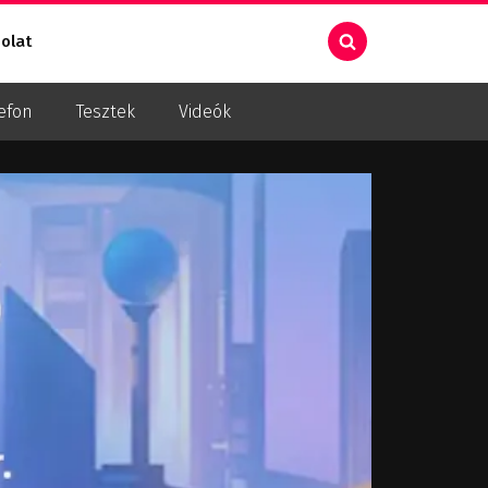
olat
efon
Tesztek
Videók