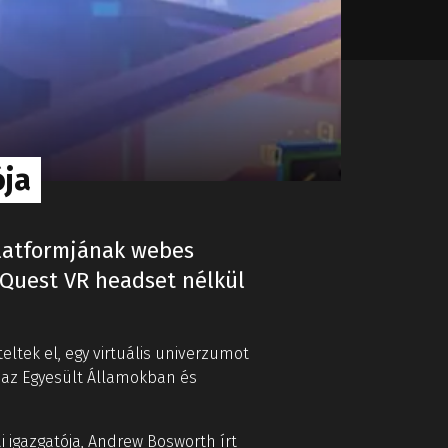
ója
 platformjának webes
s Quest VR headset nélkül
eltek el, egy virtuális univerzumot
n az Egyesült Államokban és
i igazgatója, Andrew Bosworth írt