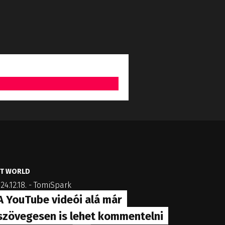
IT WORLD
24.12.18.
-
TomiSpark
A YouTube videói alá már
szövegesen is lehet kommentelni