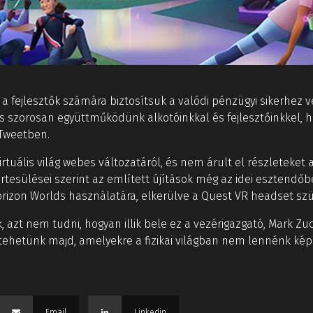
y a fejlesztők számára biztosítsuk a valódi pénzügyi sikerhez
is szorosan együttműködünk alkotóinkkal és fejlesztőinkkel, 
 Tweetben.
uális világ webes változatáról, és nem árult el részleteket a
rtesülései szerint az említett újítások még az idei esztendő
rizon Worlds használatára, elkerülve a Quest VR headset sz
, azt nem tudni, hogyan illik bele ez a vezérigazgató, Mark Z
ehetünk majd, amelyekre a fizikai világban nem lennénk kép
Email
Linkedin