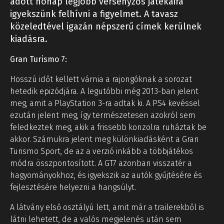
adott hónap legjobb versenyzős játékaira
igyekszünk felhívni a figyelmet. A tavasz
közeledtével igazán népszerű címek kerülnek
kiadásra.
Gran Turismo 7:
Hosszú időt kellett várnia a rajongóknak a sorozat
hetedik epizódjára. A legutóbbi még 2013-ban jelent
meg, amit a PlayStation 3-ra adtak ki. A PS4 kevéssel
ezután jelent meg, így természetesen azokról sem
feledkeztek meg, akik a frissebb konzolra ruháztak be
akkor. Számukra jelent meg különkiadásként a Gran
Turismo Sport, de az a verzió inkább a többjátékos
módra összpontosított. A GT7 azonban visszatér a
hagyományokhoz, és igyekszik az autók gyűjtésére és
fejlesztésére helyezni a hangsúlyt.
A látvány első osztályú lett, amit már a trailerekből is
látni lehetett, de a valós megjelenés után sem