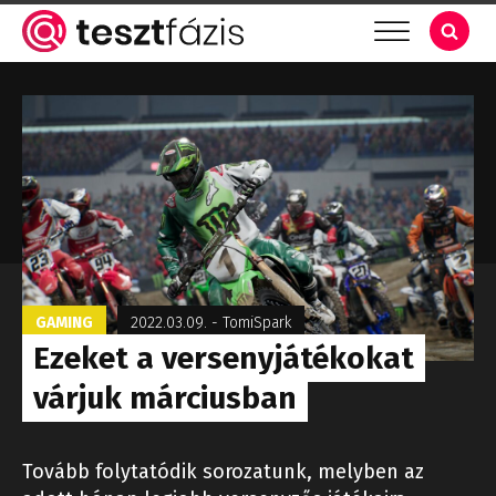
GAMING
2022.03.09.
-
TomiSpark
Ezeket a versenyjátékokat
várjuk márciusban
Tovább folytatódik sorozatunk, melyben az