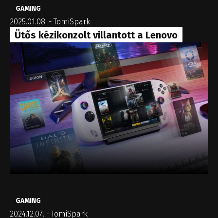
GAMING
2025.01.08.
-
TomiSpark
Ütős kézikonzolt villantott a Lenovo
GAMING
2024.12.07.
-
TomiSpark