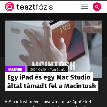
HARDVER
2024.04.10.
-
TomiSpark
Egy iPad és egy Mac Studio
által támadt fel a Macintosh
A Macintosh nevet hivatalosan az Apple két