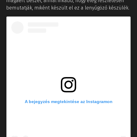
magáért beszél, annál inkább, hogy elég részletesen
bemutatják, miként készült el ez a lenyűgöző készülék.
A bejegyzés megtekintése az Instagramon