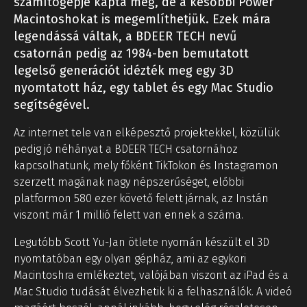
számítógépje kapta meg, de a későbbi Power
Macintoshokat is megemlíthetjük. Ezek mára
legendássá váltak, a BDEER TECH nevű
csatornán pedig az 1984-ben bemutatott
legelső generációt idézték meg egy 3D
nyomtatott ház, egy tablet és egy Mac Studio
segítségével.
Az internet tele van elképesztő projektekkel, közülük
pedig jó néhányat a BDEER TECH csatornához
kapcsolhatunk, mely főként TikTokon és Instagramon
szerzett magának nagy népszerűséget, előbbi
platformon 580 ezer követő felett járnak, az Instán
viszont már 1 millió felett van ennek a száma.
Legutóbb Scott Yu-Jan ötlete nyomán készült el 3D
nyomtatóban egy olyan gépház, ami az egykori
Macintoshra emlékeztet, valójában viszont az iPad és a
Mac Studio tudását élvezhetik ki a felhasználók. A videó