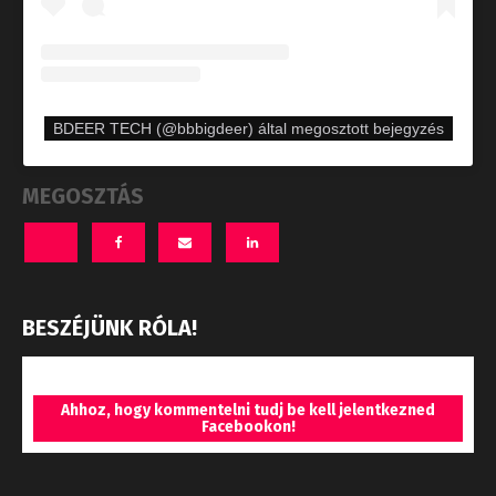
BDEER TECH (@bbbigdeer) által megosztott bejegyzés
MEGOSZTÁS
BESZÉJÜNK RÓLA!
Ahhoz, hogy kommentelni tudj be kell jelentkezned
Facebookon!