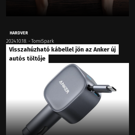
HARDVER
2024.10.18.
-
TomiSpark
Visszahúzható kábellel jön az Anker új
autós töltője