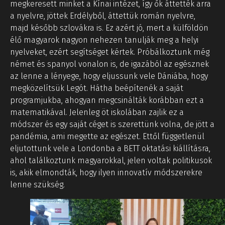
megkeresett minket a Kínai intézet, így ők áttették arra
a nyelvre, jöttek Erdélyből, áttettük román nyelvre,
majd később szlovákra is. Ez azért jó, mert a külföldön
élő magyarok nagyon nehezen tanulják meg a helyi
nyelveket, ezért segítséget kértek. Próbálkoztunk még
német és spanyol vonalon is, de igazából az egésznek
az lenne a lényege, hogy eljussunk vele Dániába, hogy
megközelítsük Legót. Hátha beépítenék a saját
programjukba, ahogyan megcsinálták korábban ezt a
matematikával. Jelenleg öt iskolában zajlik ez a
módszer és egy saját céget is szerettünk volna, de jött a
pandémia, ami megette az egészet. Ettől függetlenül
eljutottunk vele a Londonba a BETT oktatási kiállításra,
ahol találkoztunk magyarokkal, jelen voltak politikusok
is, akik elmondták, hogy ilyen innovatív módszerekre
lenne szükség.