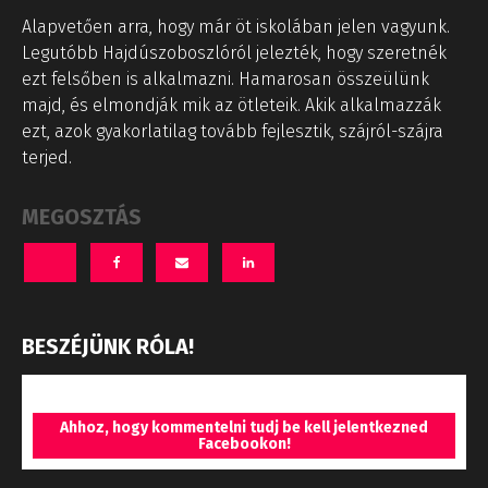
Alapvetően arra, hogy már öt iskolában jelen vagyunk.
Legutóbb Hajdúszoboszlóról jelezték, hogy szeretnék
ezt felsőben is alkalmazni. Hamarosan összeülünk
majd, és elmondják mik az ötleteik. Akik alkalmazzák
ezt, azok gyakorlatilag tovább fejlesztik, szájról-szájra
terjed.
MEGOSZTÁS
BESZÉJÜNK RÓLA!
Ahhoz, hogy kommentelni tudj be kell jelentkezned
Facebookon!