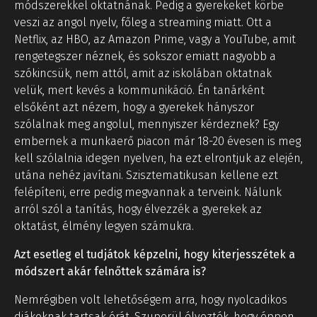
módszerekkel oktatnának. Pedig a gyerekeket körbe
veszi az angol nyelv, főleg a streaming miatt. Ott a
Netflix, az HBO, az Amazon Prime, vagy a YouTube, amit
rengetegszer néznek, és sokszor emiatt nagyobb a
szókincsük, nem attól, amit az iskolában oktatnak
velük, mert kevés a kommunikáció. Én tanárként
elsőként azt nézem, hogy a gyerekek hányszor
szólalnak meg angolul, mennyiszer kérdeznek? Egy
embernek a munkaerő piacon már 18-20 évesen is meg
kell szólalnia idegen nyelven, ha ezt elrontjuk az elején,
utána nehéz javítani. Szisztematikusan kellene ezt
felépíteni, erre pedig megvannak a terveink. Nálunk
arról szól a tanítás, hogy élvezzék a gyerekek az
oktatást, élmény legyen számukra.
Azt esetleg el tudjátok képzelni, hogy kiterjesszétek a
módszert akár felnőttek számára is?
Nemrégiben volt lehetőségem arra, hogy nyolcadikos
diákoknak tartsak órát. Szuperül élvezték, hogy éppen