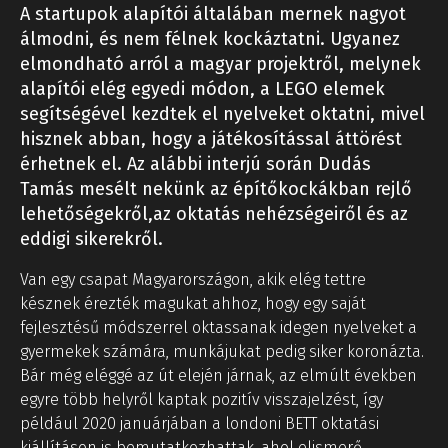
A startupok alapítói általában mernek nagyot
álmodni, és nem félnek kockáztatni. Ugyanez
elmondható arról a magyar projektről, melynek
alapítói elég egyedi módon, a LEGO elemek
segítségével kezdtek el nyelveket oktatni, mivel
hisznek abban, hogy a játékosítással áttörést
érhetnek el. Az alábbi interjú során Dudás
Tamás mesélt nekünk az építőkockákban rejlő
lehetőségekről,az oktatás nehézségeiről
és az
eddigi sikerekről.
Van egy csapat Magyarországon, akik elég tettre
késznek érezték magukat ahhoz, hogy egy saját
fejlesztésű módszerrel oktassanak idegen nyelveket a
gyermekek számára, munkájukat pedig siker koronázta.
Bár még eléggé az út elején járnak, az elmúlt években
egyre több helyről kaptak pozitív visszajelzést, így
például 2020 januárjában a londoni BETT oktatási
kiállításon is bemutatkozhattak, ahol elismerő