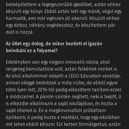
beleépítettem a legegyszerűbb igeidőket, aztán ehhez
készült egy könyv. Ebből aztán lett egy másik, végül egy
harmadik, ami már egészen jól sikerült. Készült ehhez
egy doboz, néhány segédeszköz, és készítettem pár
dalt is hozzá.
Az ötlet egy dolog, de mikor kezdett el igazán
beindulni ez a folyamat?
Edelényben van egy nagyon innovatív iskola, ahol
rengeteg bemutatóóra volt, aztán felkértek minket is.
Az első alkalommal odajött a LEGO Education vezetője,
amivel eléggé bedobtak a mély vízbe, de ebből egyre
több ilyen lett, 2016-tól pedig elkezdtem tanítani ezzel
a módszerrel. A párom szintén segített, neki is bejött, ő
is elkezdte alkalmazni a saját iskolájában, és hozta a
saját ötleteit is. Én a magánvonalból próbáltam
építkezni, ő pedig hozta a realitást, hogy egy iskolában
mit lehet ebből kihozni. Ezt ketten formálgattuk, aztán