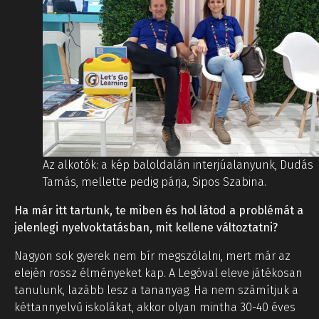
Az alkotók: a kép baloldalán interjúalanyunk, Dudás
Tamás, mellette pedig párja, Sipos Szabina.
Ha már itt tartunk, te miben és hol látod a problémát a
jelenlegi nyelvoktatásban, mit kellene változtatni?
Nagyon sok gyerek nem bír megszólalni, mert már az
elején rossz élményeket kap. A Legóval eleve játékosan
tanulunk, lazább lesz a tananyag. Ha nem számítjuk a
kéttannyelvű iskolákat, akkor olyan mintha 30-40 éves