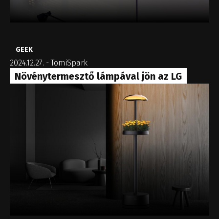
GEEK
2024.12.27.
-
TomiSpark
Növénytermesztő lámpával jön az LG