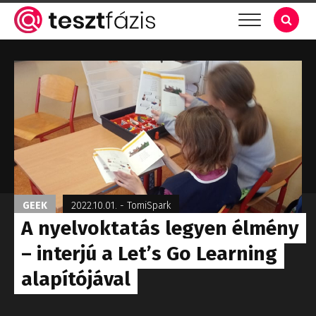
GEEK
2022.10.01.
-
TomiSpark
A nyelvoktatás legyen élmény
– interjú a Let’s Go Learning
alapítójával