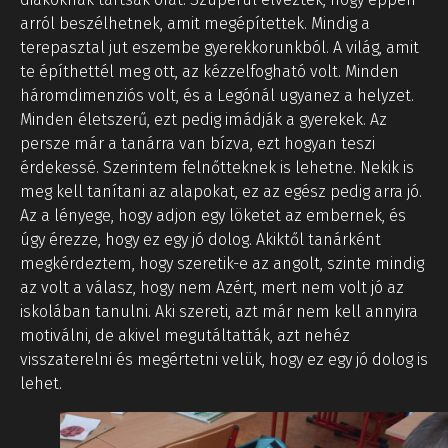
arról beszélhetnek, amit megépítettek. Mindig a
terepasztal jut eszembe gyerekkorunkból. A világ, amit
te építhettél meg ott, az kézzelfogható volt. Minden
háromdimenziós volt, és a Legónál ugyanez a helyzet.
Minden életszerű, ezt pedig imádják a gyerekek. Az
persze már a tanárra van bízva, ezt hogyan teszi
érdekessé. Szerintem felnőtteknek is lehetne. Nekik is
meg kell tanítani az alapokat, ez az egész pedig arra jó.
Az a lényege, hogy adjon egy löketet az embernek, és
úgy érezze, hogy ez egy jó dolog. Akiktől tanárként
megkérdeztem, hogy szeretik-e az angolt, szinte mindig
az volt a válasz, hogy nem Azért, mert nem volt jó az
iskolában tanulni. Aki szereti, azt már nem kell annyira
motiválni, de akivel megutáltatták, azt nehéz
visszaterelni és megértetni velük, hogy ez egy jó dolog is
lehet.