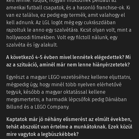
kell lennie. Tudjuk, hogyan működnek például az
amerikai futball csapatok, és a hasonló franchise-ok. Ki
van ez találva, ez pedig egy termék, amit valahogy el
kell adnunk. Az LGL logót még egy cukrászdában
rajzoltuk le anno egy szalvétára. Kicsit olyan volt, mint a
hollywoodi filmekben. Volt egy filctoll nálunk, egy
szalvéta és így alakult.
A következő 4-5 évben mivel lennétek elégedettek? Mi
az a szituáció, aminél már nem lenne hiányérzetetek?
Egyrészt a magyar LEGO vezetéséhez kellene eljuttatni,
mégpedig úgy, hogy minél több nyelven elérhetővé
tegyük, később a magyar oktatással kellene
megismertetni, a harmadik lépcsőfok pedig Dániában
Billund és a LEGO Company.
Kaptatok már jó néhány elismerést az elmúlt években,
tehát abszolút van értelme a munkátoknak. Ezek közül
mire vagytok a legbüszkébbek?