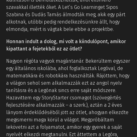
szavakkal illették őket. A Let’s Go Learninget Sipos
Szabina és Dudás Tamás álmodták meg, akik egy párt
alkotnak, utóbbi pedig rendelkezésünkre állt, hogy
elmondja, miért is vágtak bele ebbe a projektbe.
Honnan indult a dolog, mi volt a kiindulópont, amikor
kipattant a fejetekből ez az ötlet?
Nagyon régóta vagyok magántanár. Bekerültem egyszer
egy általános iskolába, ahol foglalkoztak Legóval, de
matematikára és robotikára használták. Rájöttem, hogy
a világon sehol sem alkalmazzák ezt az angol nyelv
tanításra és a Legónak sincs erre saját módszere.
Hazavittem egy StoryStarter csomagot (szövegértés
fejlesztésére alkalmazzák – a szerk.), aztán a 2 éves
lányom érdeklődéséből jött az ötlet, ahogyan elkezdte
megismerni maga körül a világot. Megpróbáltam
lekövetni azt a folyamatot, amikor egy gyerek a saját
nyelvét elkezdi megtanulni. Ezt áttettem a Legóra,