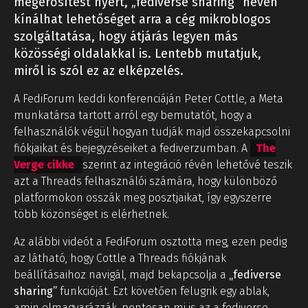
megerősítést nyert, „fediverse sharing” néven
kínálhat lehetőséget arra a cég mikroblogos
szolgáltatása, hogy átjárás legyen más
közösségi oldalakkal is. Lentebb mutatjuk,
miről is szól ez az elképzelés.
A FediForum keddi konferenciáján Peter Cottle, a Meta
munkatársa tartott arról egy bemutatót, hogy a
felhasználók végül hogyan tudják majd összekapcsolni
fiókjaikat és bejegyzéseiket a fediverzumban. A
The
Verge cikke
szerint az integráció révén lehetővé teszik
azt a Threads felhasználói számára, hogy különböző
platformokon osszák meg posztjaikat, így egyszerre
több közönséget is elérhetnek.
Az alábbi videót a FediForum osztotta meg, ezen pedig
az látható, hogy Cottle a Threads fiókjának
beállításaihoz navigál, majd bekapcsolja a
„fediverse
sharing”
funkcióját. Ezt követően felugrik egy ablak,
amin elmagyarázzák, pontosan mi is az a fediverse,