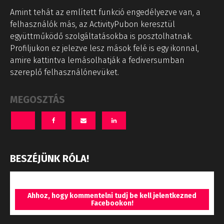
Amint tehát az említett funkció engedélyezve van, a
felhasználók más, az ActivityPubon keresztül
együttműködő szolgáltatásokba is posztolhatnak.
Profiljukon ez jelezve lesz mások felé is egy ikonnal,
amire kattintva lemásolhatják a fediversumban
szereplő felhasználónevüket.
MEGOSZTÁS
BESZÉJÜNK RÓLA!
Ahhoz, hogy kommentelni tudj be kell jelentkezned
Facebookon!