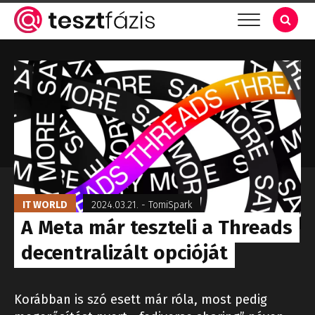
IT WORLD
2024.03.21.
-
TomiSpark
A Meta már teszteli a Threads
decentralizált opcióját
Korábban is szó esett már róla, most pedig