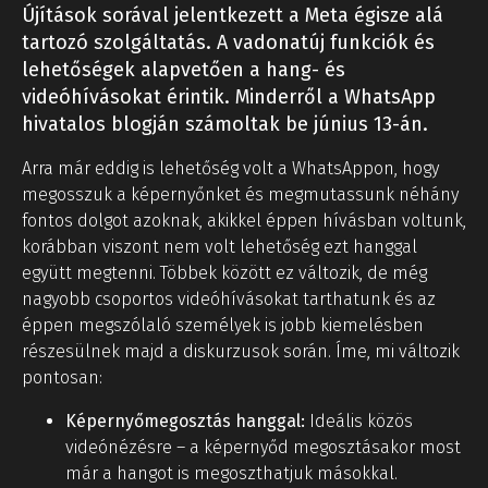
Újítások sorával jelentkezett a Meta égisze alá
tartozó szolgáltatás. A vadonatúj funkciók és
lehetőségek alapvetően a hang- és
videóhívásokat érintik. Minderről a WhatsApp
hivatalos blogján számoltak be június 13-án.
Arra már eddig is lehetőség volt a WhatsAppon, hogy
megosszuk a képernyőnket és megmutassunk néhány
fontos dolgot azoknak, akikkel éppen hívásban voltunk,
korábban viszont nem volt lehetőség ezt hanggal
együtt megtenni. Többek között ez változik, de még
nagyobb csoportos videóhívásokat tarthatunk és az
éppen megszólaló személyek is jobb kiemelésben
részesülnek majd a diskurzusok során. Íme, mi változik
pontosan:
Képernyőmegosztás hanggal:
Ideális közös
videónézésre – a képernyőd megosztásakor most
már a hangot is megoszthatjuk másokkal.