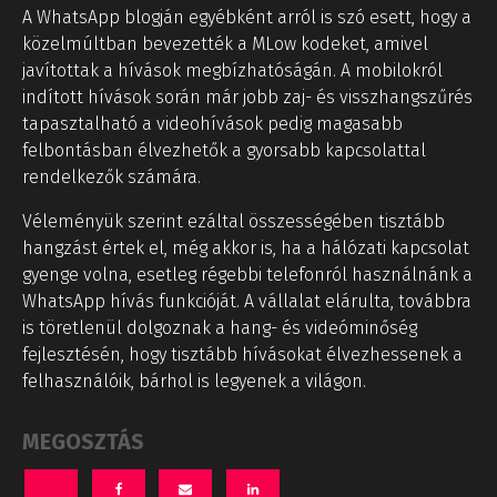
A WhatsApp blogján egyébként arról is szó esett, hogy a
közelmúltban bevezették a MLow kodeket, amivel
javítottak a hívások megbízhatóságán. A mobilokról
indított hívások során már jobb zaj- és visszhangszűrés
tapasztalható a videohívások pedig magasabb
felbontásban élvezhetők a gyorsabb kapcsolattal
rendelkezők számára.
Véleményük szerint ezáltal összességében tisztább
hangzást értek el, még akkor is, ha a hálózati kapcsolat
gyenge volna, esetleg régebbi telefonról használnánk a
WhatsApp hívás funkcióját. A vállalat elárulta, továbbra
is töretlenül dolgoznak a hang- és videóminőség
fejlesztésén, hogy tisztább hívásokat élvezhessenek a
felhasználóik, bárhol is legyenek a világon.
MEGOSZTÁS