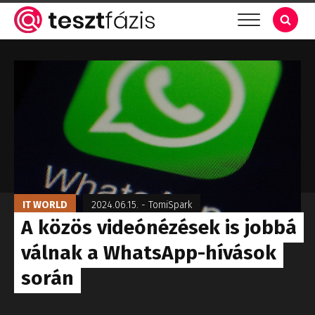
IT WORLD
2024.06.15.
-
TomiSpark
A közös videónézések is jobbá
válnak a WhatsApp-hívások
során