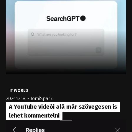
IT WORLD
2024.12.18.
-
TomiSpark
A YouTube videói alá már szövegesen is
lehet kommentelni